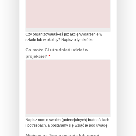
Czy organizowałaś/-eś już akcję/wydarzenie w
szkole lub w okolicy? Napisz o tym krótko.
Co może Ci utrudniać udział w
projekcie?
*
Napisz nam o swoich (potencjalnych) trudnościach
i potrzebach, a postaramy się wziąć je pod uwagę.
Miejsce na Twoje pytania lub uwagi.